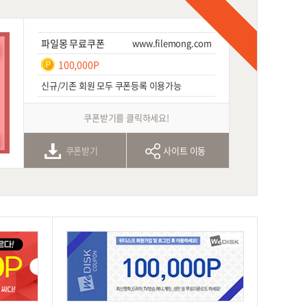
파일혼
파일24
파일몽 무료쿠폰
www.filemong.com
줌디스크
100,000P
일간
신규/기존 회원 모두 쿠폰등록 이용가능
등
록
후 7
쿠폰받기를 클릭하세요!
쿠폰받기
사이트 이동