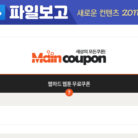
웹하드 웹툰 무료쿠폰