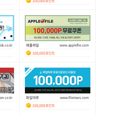
100,000포인트
일간
7
쿠폰번호
쿠폰받기를 클릭하세요!
이트 이동
쿠폰받기
사이트 이동
sk.co.kr
애플파일
www.applefile.com
100,000포인트
일간
7
쿠폰번호
쿠폰받기를 클릭하세요!
이트 이동
쿠폰받기
사이트 이동
on.co.kr
파일마루
www.filemaru.com
100,000포인트
일간
등