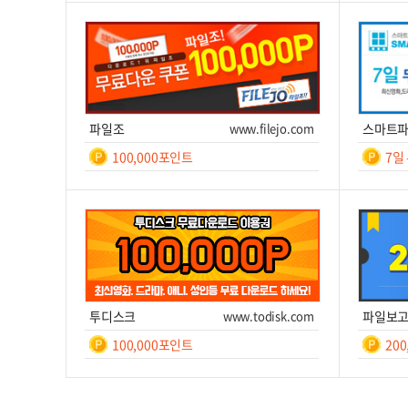
쿠폰번호
쿠폰받기를 클릭하세요!
쿠폰번호
쿠폰받기
사이트 이동
쿠
파일조
www.filejo.com
스마트
100,000포인트
7일
일간
7
쿠폰번호
쿠폰받기를 클릭하세요!
쿠폰번호
쿠폰받기
사이트 이동
쿠
투디스크
www.todisk.com
파일보
100,000포인트
200
일간
7일
쿠폰번호
쿠폰받기를 클릭하세요!
쿠폰번호