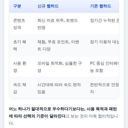
구분
신규 웹하드
기존 웹하드
콘텐츠
최신 자료 위주, 트렌드
장기간 누적된 콘텐츠
성격
반영
초기 혜
체험, 무료 포인트, 이벤
장기 이용자 대상 혜
택
트 다양
사용 환
모바일 최적화, 심플한 구
PC 중심 인터페이스,
경
성
능 포함
속도 체
시간대에 따라 속도 편차
전반적으로 안정적인 
감
있음
지
어느 하나가 절대적으로 우수하다기보다는, 사용 목적과 패턴
에 따라 선택의 기준이 달라진다
고 보는 것이 더욱 합리적입니
다.